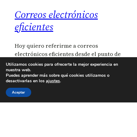
Correos electrónicos
eficientes
Hoy quiero referirme a correos
electrónicos eficientes desde el punto de
vista del destinatario, esto es, buscar la
Utilizamos cookies para ofrecerte la mejor experiencia en
eficiencia del destinatario a la hora de
nuestra web.
Puedes aprender más sobre qué cookies utilizamos o
procesar nuestro correo electrónico.
desactivarlas en los
ajustes
.
Cuando escribimos correos la mayoría
Aceptar
de nosotros (y lo digo por experiencia)
no nos paramos a intentar que el correo
sea algo fácil para el destinatario. Es
decir, que tenga un a estructura lógica y
coherente,…